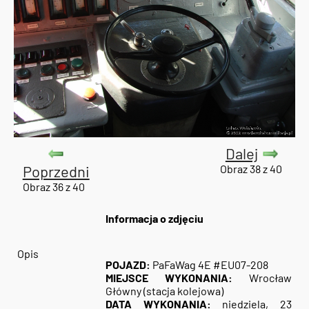
Dalej
Poprzedni
Obraz 38 z 40
Obraz 36 z 40
Informacja o zdjęciu
Opis
POJAZD:
PaFaWag 4E #EU07-208
MIEJSCE WYKONANIA:
Wrocław
Główny (stacja kolejowa)
DATA WYKONANIA:
niedziela, 23