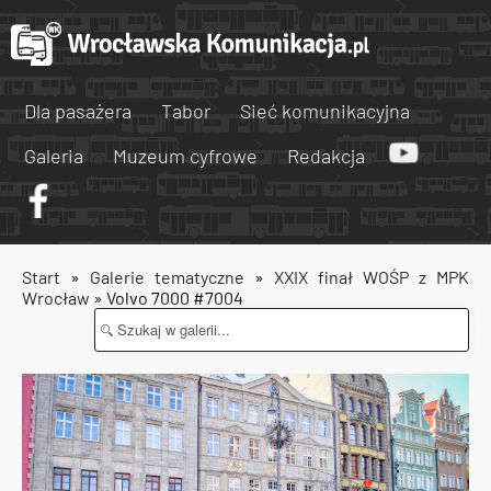
Dla pasażera
Tabor
Sieć komunikacyjna
Galeria
Muzeum cyfrowe
Redakcja
Start
»
Galerie tematyczne
»
XXIX finał WOŚP z MPK
Wrocław
» Volvo 7000 #7004