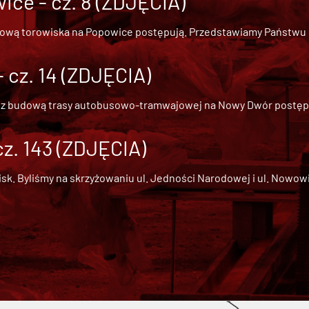
ce - cz. 8 (ZDJĘCIA)
dową torowiska na Popowice
postępują. Przedstawiamy Państwu ob
cz. 14 (ZDJĘCIA)
 z
budową trasy autobusowo-tramwajowej na Nowy Dwór
postępu
cz. 143 (ZDJĘCIA)
 Byliśmy na skrzyżowaniu ul. Jedności Narodowej i ul. Nowowiejs