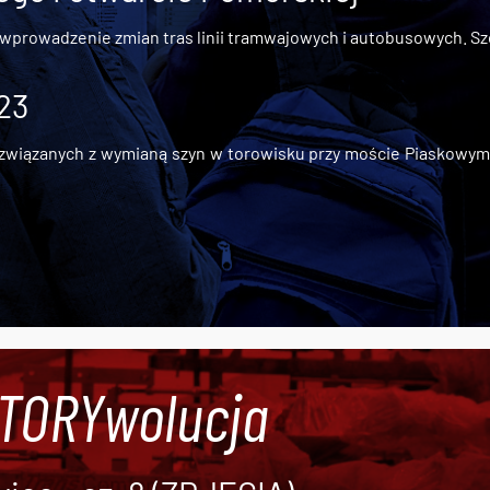
 wprowadzenie zmian tras linii tramwajowych i autobusowych. Szc
 23
iązanych z wymianą szyn w torowisku przy moście Piaskowym, t
#TORYwolucja