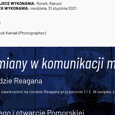
EJSCE WYKONANIA:
Rynek, Ratusz
TA WYKONANIA:
niedziela, 31 stycznia 2021
0
ub Kaniak (Photographer)
miany w komunikacji m
dzie Reagana
awierzchni na rondzie Reagana przy peronie 1 i 2. W związku z t
go i otwarcie Pomorskiej