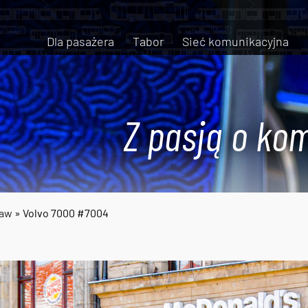
Dla pasażera
Tabor
Sieć komunikacyjna
Z pasją o kom
ław
» Volvo 7000 #7004