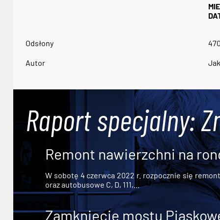
MI
DA
Odsłony
47
Autor
Jak
Raport specjalny: Z
Remont nawierzchni na ron
W sobotę 4 czerwca 2022 r. rozpocznie się remont n
oraz autobusowe C, D, 111,...
Zamknięcie mostu Piaskowe