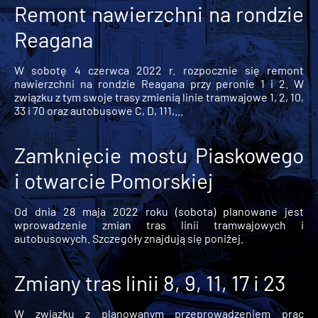
Remont nawierzchni na rondzie
Reagana
W sobotę 4 czerwca 2022 r. rozpocznie się remont
nawierzchni na rondzie Reagana przy peronie 1 i 2. W
związku z tym swoje trasy zmienią linie tramwajowe 1, 2, 10,
33 i 70 oraz autobusowe C, D, 111,...
Zamknięcie mostu Piaskowego
i otwarcie Pomorskiej
Od dnia 28 maja 2022 roku (sobota) planowane jest
wprowadzenie zmian tras linii tramwajowych i
autobusowych. Szczegóły znajdują się poniżej.
Zmiany tras linii 8, 9, 11, 17 i 23
W związku z planowanym przeprowadzeniem prac