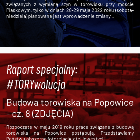
związanych z wymianą szyn w torowisku przy moście
Piaskowym, tylko w dniach 28-29 maja 2022 roku (sobota-
niedziela) planowane jest wprowadzenie zmiany...
Raport specjalny:
#TORYwolucja
Budowa torowiska na Popowice
- cz. 8 (ZDJĘCIA)
Rozpoczęte w maju 2019 roku prace związane z budową
torowiska na Popowice
postępują. Przedstawiamy
Państwu obszerną fotorelację z tej inwestycji.