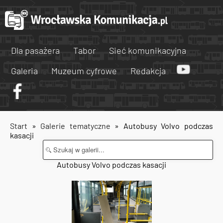
Dla pasażera
Tabor
Sieć komunikacyjna
Galeria
Muzeum cyfrowe
Redakcja
Start
»
Galerie tematyczne
» Autobusy Volvo podczas
kasacji
Autobusy Volvo podczas kasacji