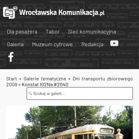
Dla pasażera
Tabor
Sieć komunikacyjna
Galeria
Muzeum cyfrowe
Redakcja
Start
»
Galerie tematyczne
»
Dni transportu zbiorowego
2009
» Konstal 102Na #2040