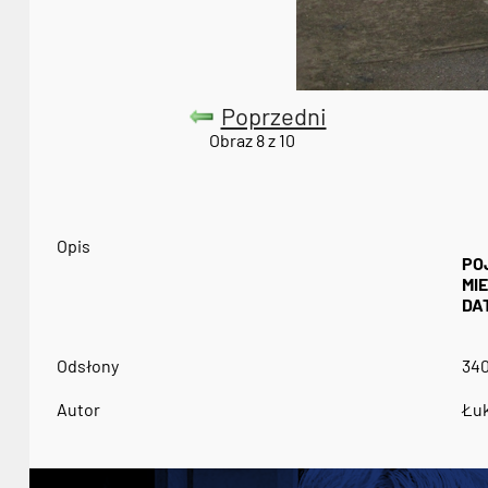
Poprzedni
Obraz 8 z 10
Opis
PO
MI
DA
Odsłony
34
Autor
Łuk