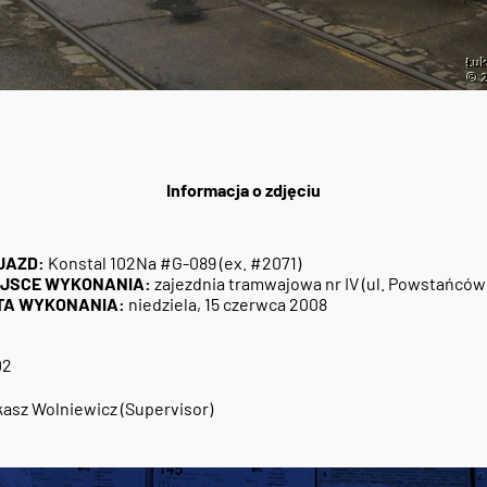
Informacja o zdjęciu
JAZD:
Konstal 102Na #G-089 (ex. #2071)
EJSCE WYKONANIA:
zajezdnia tramwajowa nr IV (ul. Powstańców 
TA WYKONANIA:
niedziela, 15 czerwca 2008
02
asz Wolniewicz (Supervisor)