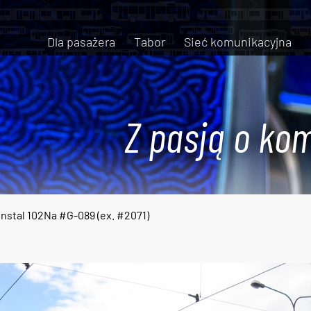
Dla pasażera
Tabor
Sieć komunikacyjna
Z pasją o kom
nstal 102Na #G-089 (ex. #2071)