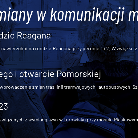
miany w komunikacji m
dzie Reagana
awierzchni na rondzie Reagana przy peronie 1 i 2. W związku z t
go i otwarcie Pomorskiej
 wprowadzenie zmian tras linii tramwajowych i autobusowych. Szc
 23
iązanych z wymianą szyn w torowisku przy moście Piaskowym, t