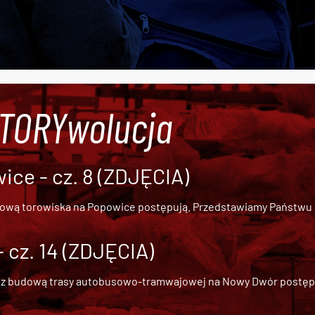
#TORYwolucja
ce - cz. 8 (ZDJĘCIA)
dową torowiska na Popowice
postępują. Przedstawiamy Państwu ob
cz. 14 (ZDJĘCIA)
 z
budową trasy autobusowo-tramwajowej na Nowy Dwór
postępu