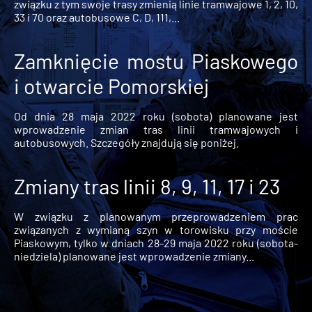
związku z tym swoje trasy zmienią linie tramwajowe 1, 2, 10,
33 i 70 oraz autobusowe C, D, 111,...
Zamknięcie mostu Piaskowego
i otwarcie Pomorskiej
Od dnia 28 maja 2022 roku (sobota) planowane jest
wprowadzenie zmian tras linii tramwajowych i
autobusowych. Szczegóły znajdują się poniżej.
Zmiany tras linii 8, 9, 11, 17 i 23
W związku z planowanym przeprowadzeniem prac
związanych z wymianą szyn w torowisku przy moście
Piaskowym, tylko w dniach 28-29 maja 2022 roku (sobota-
niedziela) planowane jest wprowadzenie zmiany...