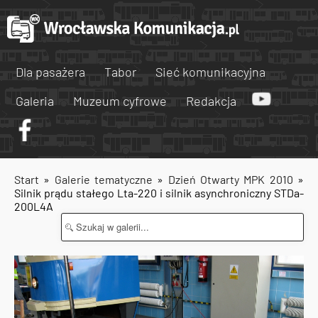
Dla pasażera
Tabor
Sieć komunikacyjna
Galeria
Muzeum cyfrowe
Redakcja
Start
»
Galerie tematyczne
»
Dzień Otwarty MPK 2010
»
Silnik prądu stałego Lta-220 i silnik asynchroniczny STDa-
200L4A