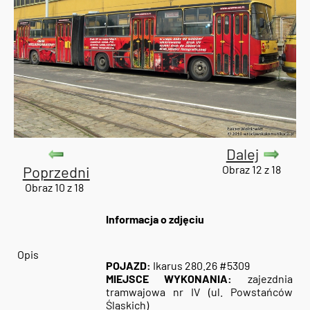
Dalej
Poprzedni
Obraz 12 z 18
Obraz 10 z 18
Informacja o zdjęciu
Opis
POJAZD:
Ikarus 280.26 #5309
MIEJSCE WYKONANIA:
zajezdnia
tramwajowa nr IV (ul. Powstańców
Śląskich)