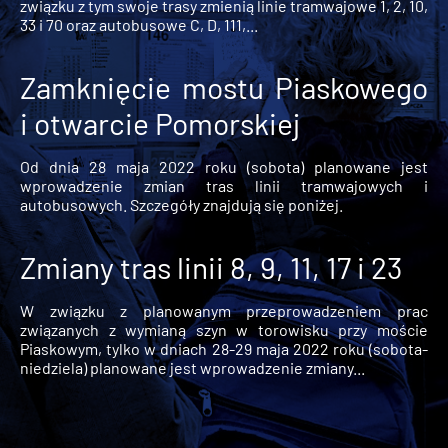
związku z tym swoje trasy zmienią linie tramwajowe 1, 2, 10,
33 i 70 oraz autobusowe C, D, 111,...
Zamknięcie mostu Piaskowego
i otwarcie Pomorskiej
Od dnia 28 maja 2022 roku (sobota) planowane jest
wprowadzenie zmian tras linii tramwajowych i
autobusowych. Szczegóły znajdują się poniżej.
Zmiany tras linii 8, 9, 11, 17 i 23
W związku z planowanym przeprowadzeniem prac
związanych z wymianą szyn w torowisku przy moście
Piaskowym, tylko w dniach 28-29 maja 2022 roku (sobota-
niedziela) planowane jest wprowadzenie zmiany...