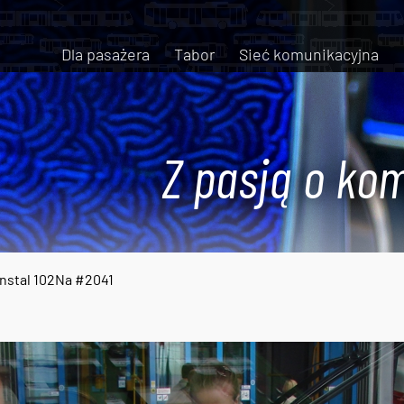
Dla pasażera
Tabor
Sieć komunikacyjna
Z pasją o kom
nstal 102Na #2041