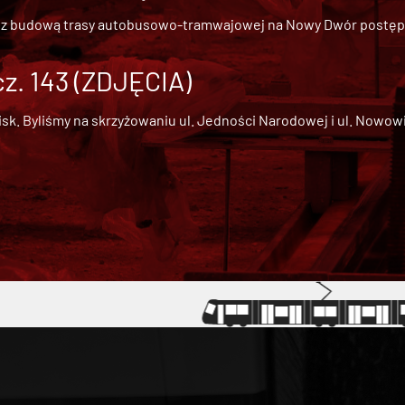
 z
budową trasy autobusowo-tramwajowej na Nowy Dwór
postępu
cz. 143 (ZDJĘCIA)
 Byliśmy na skrzyżowaniu ul. Jedności Narodowej i ul. Nowowiejs