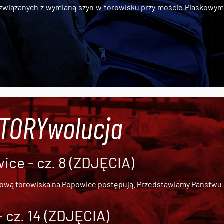
iązanych z wymianą szyn w torowisku przy moście Piaskowym, t
#TORYwolucja
ce - cz. 8 (ZDJĘCIA)
dową torowiska na Popowice
postępują. Przedstawiamy Państwu ob
cz. 14 (ZDJĘCIA)