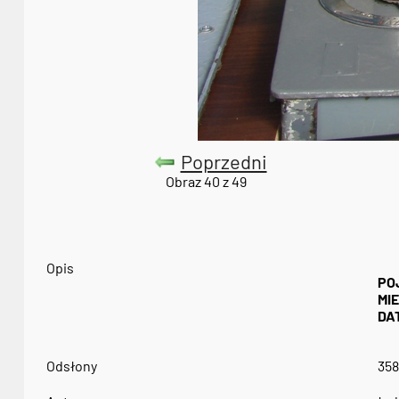
Poprzedni
Obraz 40 z 49
Opis
PO
MI
DA
Odsłony
35