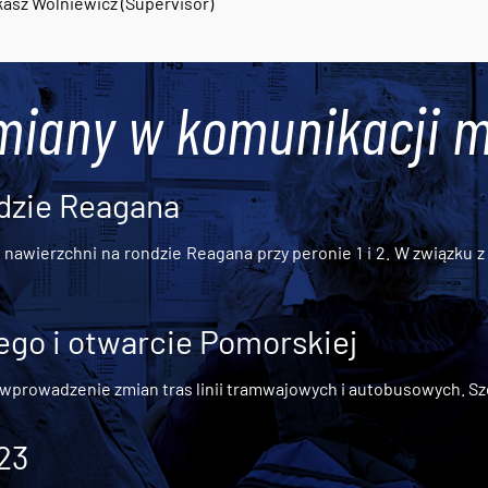
asz Wolniewicz (Supervisor)
miany w komunikacji m
dzie Reagana
awierzchni na rondzie Reagana przy peronie 1 i 2. W związku z t
go i otwarcie Pomorskiej
 wprowadzenie zmian tras linii tramwajowych i autobusowych. Szc
 23