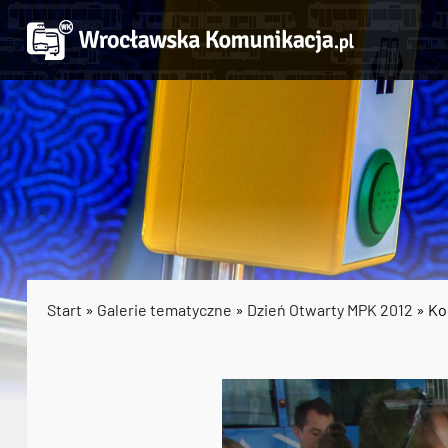
Start
»
Galerie tematyczne
»
Dzień Otwarty MPK 2012
» Ko