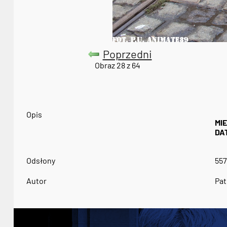
Poprzedni
Obraz 28 z 64
Opis
MI
DA
Odsłony
557
Autor
Pat