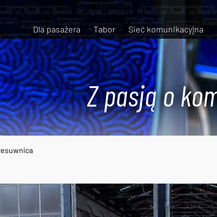
Dla pasażera
Tabor
Sieć komunikacyjna
Z pasją o kom
zesuwnica