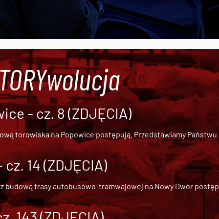
#TORYwolucja
ce - cz. 8 (ZDJĘCIA)
dową torowiska na Popowice
postępują. Przedstawiamy Państwu ob
cz. 14 (ZDJĘCIA)
 z
budową trasy autobusowo-tramwajowej na Nowy Dwór
postępu
cz. 143 (ZDJĘCIA)