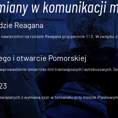
miany w komunikacji m
dzie Reagana
awierzchni na rondzie Reagana przy peronie 1 i 2. W związku z t
go i otwarcie Pomorskiej
 wprowadzenie zmian tras linii tramwajowych i autobusowych. Szc
 23
iązanych z wymianą szyn w torowisku przy moście Piaskowym, t