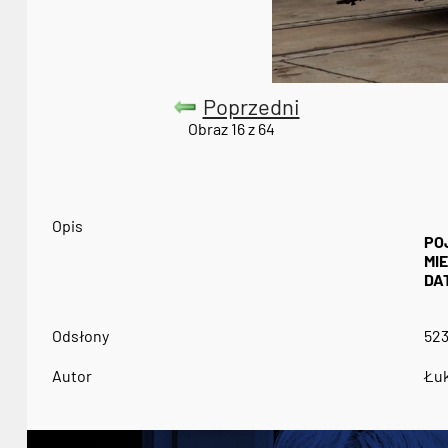
Poprzedni
Obraz 16 z 64
Opis
PO
MI
DA
Odsłony
52
Autor
Łuk