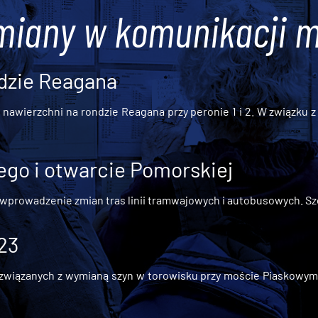
miany w komunikacji m
dzie Reagana
awierzchni na rondzie Reagana przy peronie 1 i 2. W związku z t
go i otwarcie Pomorskiej
 wprowadzenie zmian tras linii tramwajowych i autobusowych. Szc
 23
iązanych z wymianą szyn w torowisku przy moście Piaskowym, t