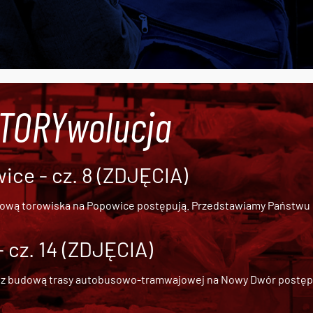
#TORYwolucja
ce - cz. 8 (ZDJĘCIA)
dową torowiska na Popowice
postępują. Przedstawiamy Państwu ob
cz. 14 (ZDJĘCIA)
 z
budową trasy autobusowo-tramwajowej na Nowy Dwór
postępu