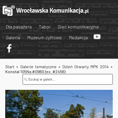
Dla pasażera
Tabor
Sieć komunikacyjna
Galeria
Muzeum cyfrowe
Redakcja
Start
»
Galerie tematyczne
»
Dzień Otwarty MPK 2014
»
Konstal 105Na #096G (ex. #2456)