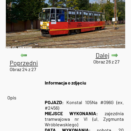
Dalej
Poprzedni
Obraz 26 z 27
Obraz 24 z 27
Informacja o zdjęciu
Opis
POJAZD:
Konstal 105Na #096G (ex.
#2456)
MIEJSCE WYKONANIA:
zajezdnia
tramwajowa nr VI (ul. Zygmunta
Wróblewskiego)
DATA WYKONANIA:
sobota, 20