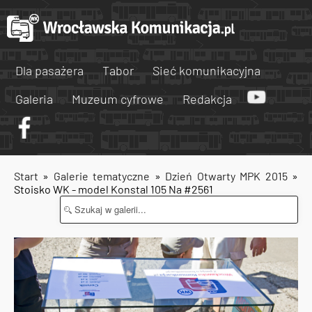
Dla pasażera
Tabor
Sieć komunikacyjna
Galeria
Muzeum cyfrowe
Redakcja
Start
»
Galerie tematyczne
»
Dzień Otwarty MPK 2015
»
Stoisko WK - model Konstal 105 Na #2561