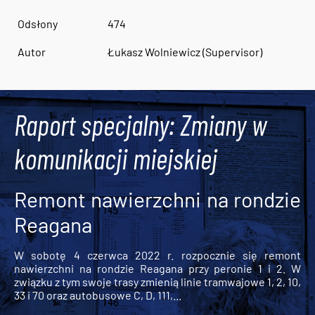
Odsłony
474
Autor
Łukasz Wolniewicz (Supervisor)
Raport specjalny: Zmiany w
komunikacji miejskiej
Remont nawierzchni na rondzie
Reagana
W sobotę 4 czerwca 2022 r. rozpocznie się remont
nawierzchni na rondzie Reagana przy peronie 1 i 2. W
związku z tym swoje trasy zmienią linie tramwajowe 1, 2, 10,
33 i 70 oraz autobusowe C, D, 111,...