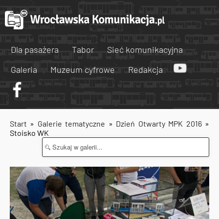
Dla pasażera
Tabor
Sieć komunikacyjna
Galeria
Muzeum cyfrowe
Redakcja
Start
»
Galerie tematyczne
»
Dzień Otwarty MPK 2016
»
Stoisko WK