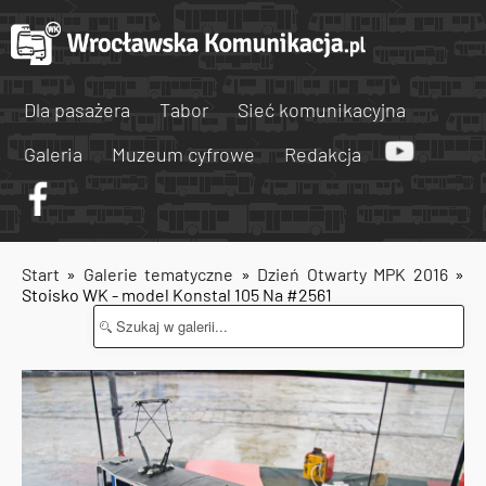
Dla pasażera
Tabor
Sieć komunikacyjna
Galeria
Muzeum cyfrowe
Redakcja
Start
»
Galerie tematyczne
»
Dzień Otwarty MPK 2016
»
Stoisko WK - model Konstal 105 Na #2561