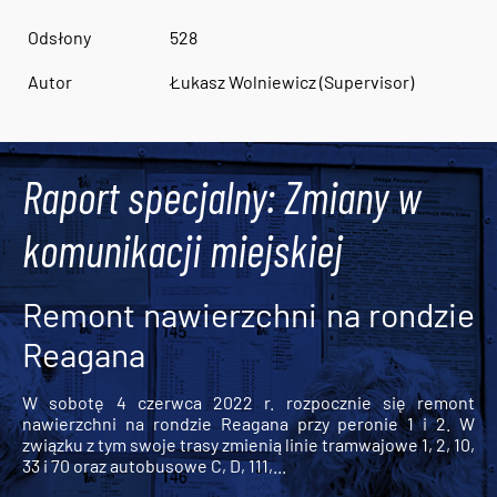
Odsłony
528
Autor
Łukasz Wolniewicz (Supervisor)
Raport specjalny: Zmiany w
komunikacji miejskiej
Remont nawierzchni na rondzie
Reagana
W sobotę 4 czerwca 2022 r. rozpocznie się remont
nawierzchni na rondzie Reagana przy peronie 1 i 2. W
związku z tym swoje trasy zmienią linie tramwajowe 1, 2, 10,
33 i 70 oraz autobusowe C, D, 111,...