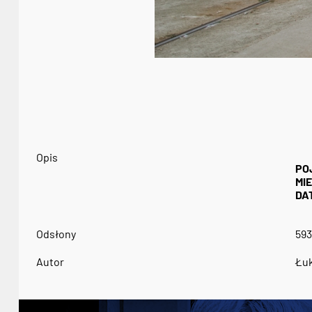
Opis
PO
MI
DA
Odsłony
593
Autor
Łuk