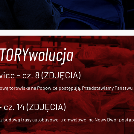
#TORYwolucja
ce - cz. 8 (ZDJĘCIA)
dową torowiska na Popowice
postępują. Przedstawiamy Państwu ob
cz. 14 (ZDJĘCIA)
 z
budową trasy autobusowo-tramwajowej na Nowy Dwór
postępu