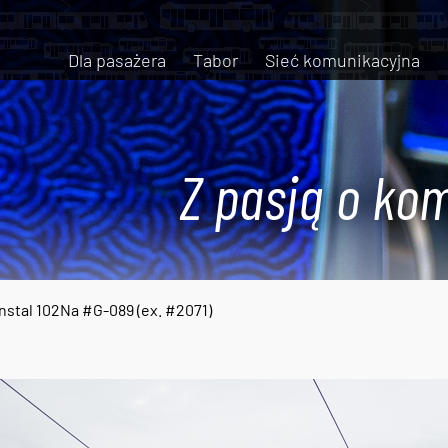
Dla pasażera
Tabor
Sieć komunikacyjna
Z pasją o kom
nstal 102Na #G-089 (ex. #2071)