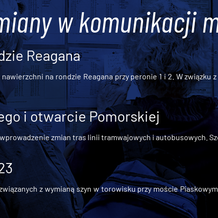
miany w komunikacji m
dzie Reagana
awierzchni na rondzie Reagana przy peronie 1 i 2. W związku z t
go i otwarcie Pomorskiej
 wprowadzenie zmian tras linii tramwajowych i autobusowych. Szc
 23
iązanych z wymianą szyn w torowisku przy moście Piaskowym, t