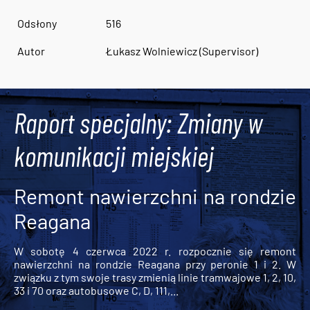
Odsłony
516
Autor
Łukasz Wolniewicz (Supervisor)
Raport specjalny: Zmiany w
komunikacji miejskiej
Remont nawierzchni na rondzie
Reagana
W sobotę 4 czerwca 2022 r. rozpocznie się remont
nawierzchni na rondzie Reagana przy peronie 1 i 2. W
związku z tym swoje trasy zmienią linie tramwajowe 1, 2, 10,
33 i 70 oraz autobusowe C, D, 111,...