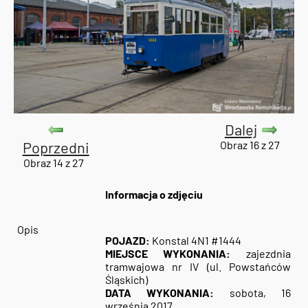
Dalej
Poprzedni
Obraz 16 z 27
Obraz 14 z 27
Informacja o zdjęciu
Opis
POJAZD:
Konstal 4N1 #1444
MIEJSCE WYKONANIA:
zajezdnia
tramwajowa nr IV (ul. Powstańców
Śląskich)
DATA WYKONANIA:
sobota, 16
września 2017