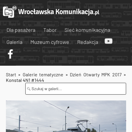
Dla pasażera
Tabor
Sieć komunikacyjna
Galeria
Muzeum cyfrowe
Redakcja
Start
»
Galerie tematyczne
»
Dzień Otwarty MPK 2017
»
Konstal 4N1 #1444