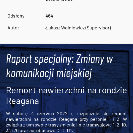
Odsłony
464
Autor
Łukasz Wolniewicz (Supervisor)
Raport specjalny: Zmiany w
komunikacji miejskiej
Remont nawierzchni na rondzie
Reagana
W sobotę 4 czerwca 2022 r. rozpocznie się remont
nawierzchni na rondzie Reagana przy peronie 1 i 2. W
związku z tym swoje trasy zmienią linie tramwajowe 1, 2, 10,
33 i 70 oraz autobusowe C, D, 111,...