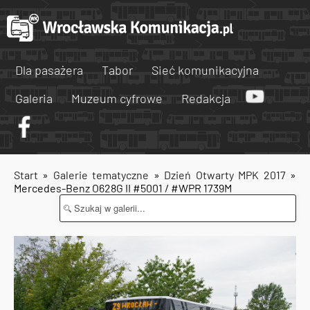
Dla pasażera
Tabor
Sieć komunikacyjna
Galeria
Muzeum cyfrowe
Redakcja
Start
»
Galerie tematyczne
»
Dzień Otwarty MPK 2017
»
Mercedes-Benz O628G II #5001 / #WPR 1739M