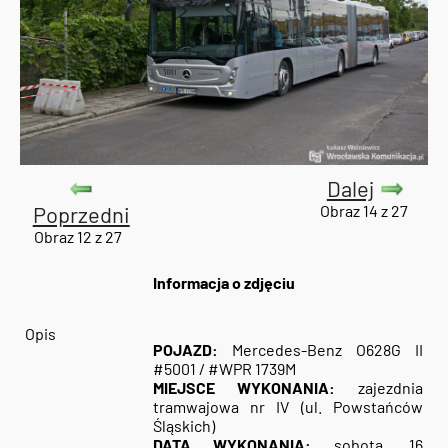
Dalej
Poprzedni
Obraz 14 z 27
Obraz 12 z 27
Informacja o zdjęciu
Opis
POJAZD:
Mercedes-Benz O628G II
#5001 / #WPR 1739M
MIEJSCE WYKONANIA:
zajezdnia
tramwajowa nr IV (ul. Powstańców
Śląskich)
DATA WYKONANIA:
sobota, 16