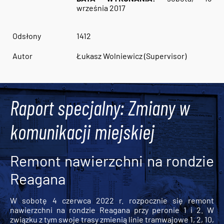
września 2017
Odsłony
1412
Autor
Łukasz Wolniewicz (Supervisor)
Raport specjalny: Zmiany w
komunikacji miejskiej
Remont nawierzchni na rondzie
Reagana
W sobotę 4 czerwca 2022 r. rozpocznie się remont
nawierzchni na rondzie Reagana przy peronie 1 i 2. W
związku z tym swoje trasy zmienią linie tramwajowe 1, 2, 10,