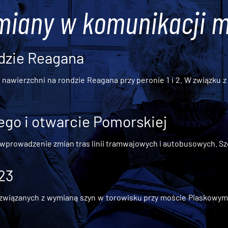
miany w komunikacji m
dzie Reagana
awierzchni na rondzie Reagana przy peronie 1 i 2. W związku z t
go i otwarcie Pomorskiej
 wprowadzenie zmian tras linii tramwajowych i autobusowych. Szc
 23
iązanych z wymianą szyn w torowisku przy moście Piaskowym, t