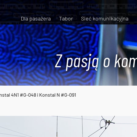
Dla pasażera
Tabor
Sieć komunikacyjna
Z pasją o kom
nstal 4N1 #G-048 i Konstal N #G-091