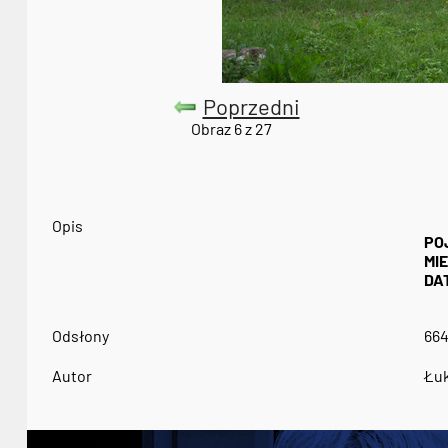
Poprzedni
Obraz 6 z 27
Opis
PO
MI
DA
Odsłony
66
Autor
Łuk