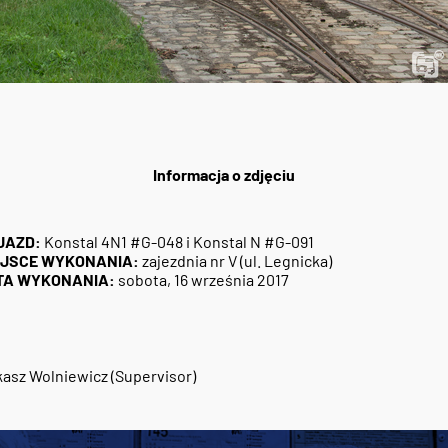
Informacja o zdjęciu
JAZD:
Konstal 4N1 #G-048 i Konstal N #G-091
EJSCE WYKONANIA:
zajezdnia nr V (ul. Legnicka)
TA WYKONANIA:
sobota, 16 września 2017
4
asz Wolniewicz (Supervisor)