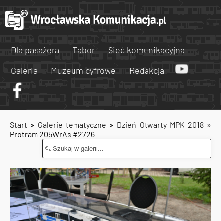
Dla pasażera
Tabor
Sieć komunikacyjna
Galeria
Muzeum cyfrowe
Redakcja
Start
»
Galerie tematyczne
»
Dzień Otwarty MPK 2018
»
Protram 205WrAs #2726