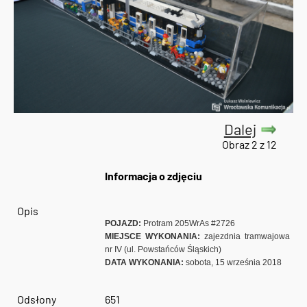
Dalej
Obraz 2 z 12
Informacja o zdjęciu
Opis
POJAZD:
Protram 205WrAs #2726
MIEJSCE WYKONANIA:
zajezdnia tramwajowa
nr IV (ul. Powstańców Śląskich)
DATA WYKONANIA:
sobota, 15 września 2018
Odsłony
651