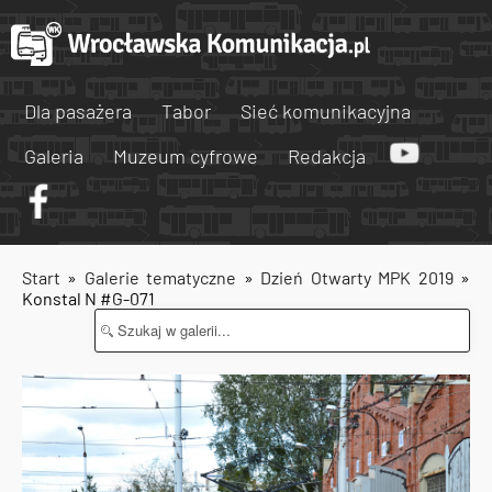
Dla pasażera
Tabor
Sieć komunikacyjna
Galeria
Muzeum cyfrowe
Redakcja
Start
»
Galerie tematyczne
»
Dzień Otwarty MPK 2019
»
Konstal N #G-071