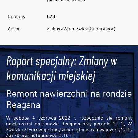
Odsłony
529
Autor
Łukasz Wolniewicz (Supervisor)
Raport specjalny: Zmiany w
komunikacji miejskiej
Remont nawierzchni na rondzie
Reagana
W sobotę 4 czerwca 2022 r. rozpocznie się remont
nawierzchni na rondzie Reagana przy peronie 1 i 2. W
związku z tym swoje trasy zmienią linie tramwajowe 1, 2, 10,
33 i 70 oraz autobusowe C, D, 111,...