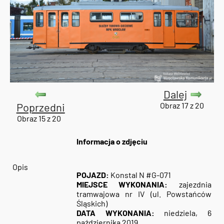
Dalej
Poprzedni
Obraz 17 z 20
Obraz 15 z 20
Informacja o zdjęciu
Opis
POJAZD:
Konstal N #G-071
MIEJSCE WYKONANIA:
zajezdnia
tramwajowa nr IV (ul. Powstańców
Śląskich)
DATA WYKONANIA:
niedziela, 6
października 2019