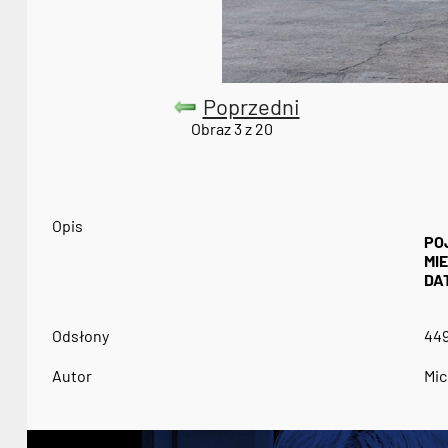
Poprzedni
Obraz 3 z 20
Opis
PO
MI
DA
Odsłony
44
Autor
Mic