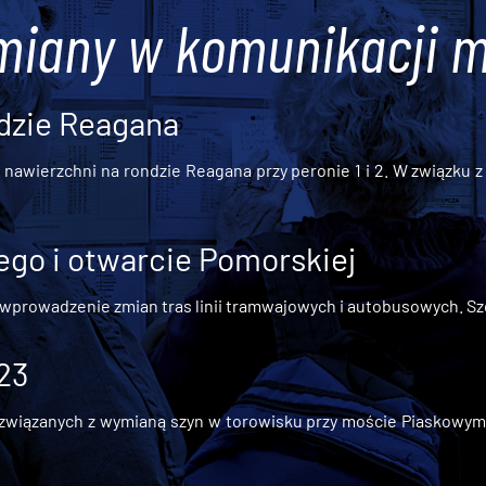
miany w komunikacji m
dzie Reagana
awierzchni na rondzie Reagana przy peronie 1 i 2. W związku z t
go i otwarcie Pomorskiej
 wprowadzenie zmian tras linii tramwajowych i autobusowych. Szc
 23
iązanych z wymianą szyn w torowisku przy moście Piaskowym, t