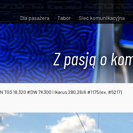
Dla pasażera
Tabor
Sieć komunikacyjna
Z pasją o kom
 TGS 18.320 #DW 7K300 i Ikarus 280.26/A #1175 (ex. #5217)