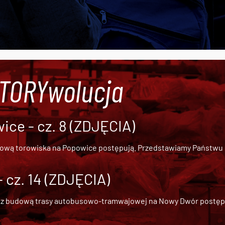
#TORYwolucja
ce - cz. 8 (ZDJĘCIA)
dową torowiska na Popowice
postępują. Przedstawiamy Państwu ob
cz. 14 (ZDJĘCIA)
 z
budową trasy autobusowo-tramwajowej na Nowy Dwór
postępu