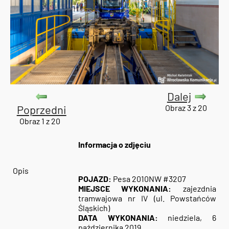
Dalej
Poprzedni
Obraz 3 z 20
Obraz 1 z 20
Informacja o zdjęciu
Opis
POJAZD:
Pesa 2010NW #3207
MIEJSCE WYKONANIA:
zajezdnia
tramwajowa nr IV (ul. Powstańców
Śląskich)
DATA WYKONANIA:
niedziela, 6
października 2019