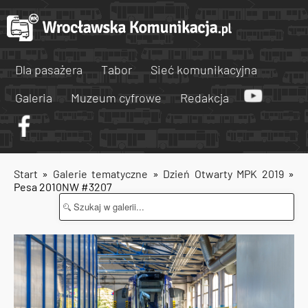
Dla pasażera
Tabor
Sieć komunikacyjna
Galeria
Muzeum cyfrowe
Redakcja
Start
»
Galerie tematyczne
»
Dzień Otwarty MPK 2019
»
Pesa 2010NW #3207