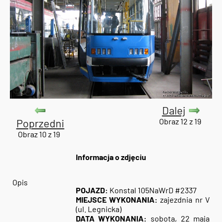
Dalej
Poprzedni
Obraz 12 z 19
Obraz 10 z 19
Informacja o zdjęciu
Opis
POJAZD:
Konstal 105NaWrD #2337
MIEJSCE WYKONANIA:
zajezdnia nr V
(ul. Legnicka)
DATA WYKONANIA:
sobota, 22 maja