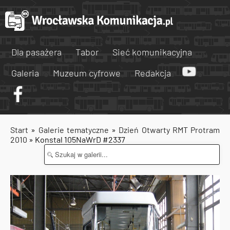
Dla pasażera
Tabor
Sieć komunikacyjna
Galeria
Muzeum cyfrowe
Redakcja
Start
»
Galerie tematyczne
»
Dzień Otwarty RMT Protram
2010
» Konstal 105NaWrD #2337