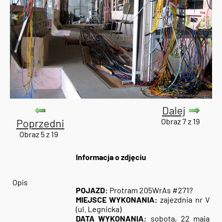
Dalej
Poprzedni
Obraz 7 z 19
Obraz 5 z 19
Informacja o zdjęciu
Opis
POJAZD:
Protram 205WrAs #271?
MIEJSCE WYKONANIA:
zajezdnia nr V
(ul. Legnicka)
DATA WYKONANIA:
sobota, 22 maja