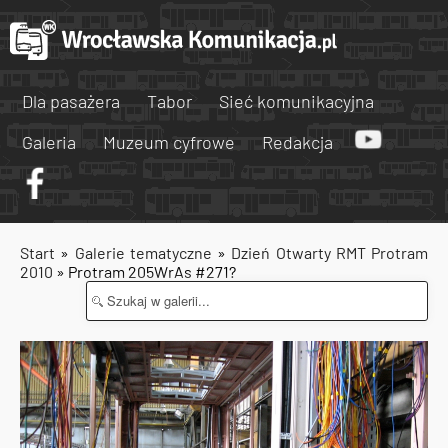
Dla pasażera
Tabor
Sieć komunikacyjna
Galeria
Muzeum cyfrowe
Redakcja
Start
»
Galerie tematyczne
»
Dzień Otwarty RMT Protram
2010
» Protram 205WrAs #271?