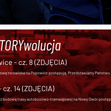
#TORYwolucja
ce - cz. 8 (ZDJĘCIA)
dową torowiska na Popowice
postępują. Przedstawiamy Państwu ob
cz. 14 (ZDJĘCIA)
 z
budową trasy autobusowo-tramwajowej na Nowy Dwór
postępu