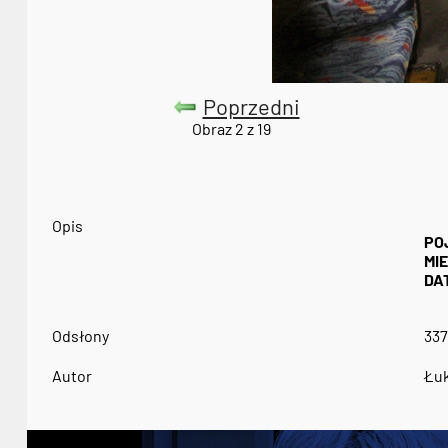
Poprzedni
Obraz 2 z 19
Opis
PO
MI
DA
Odsłony
337
Autor
Łuk