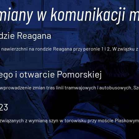
miany w komunikacji m
dzie Reagana
awierzchni na rondzie Reagana przy peronie 1 i 2. W związku z t
go i otwarcie Pomorskiej
 wprowadzenie zmian tras linii tramwajowych i autobusowych. Szc
 23
iązanych z wymianą szyn w torowisku przy moście Piaskowym, t