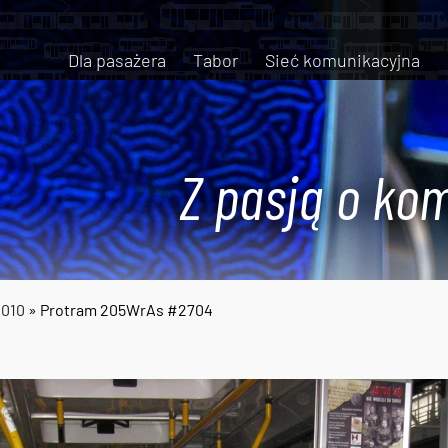
Dla pasażera
Tabor
Sieć komunikacyjna
Z pasją o kom
2010
» Protram 205WrAs #2704