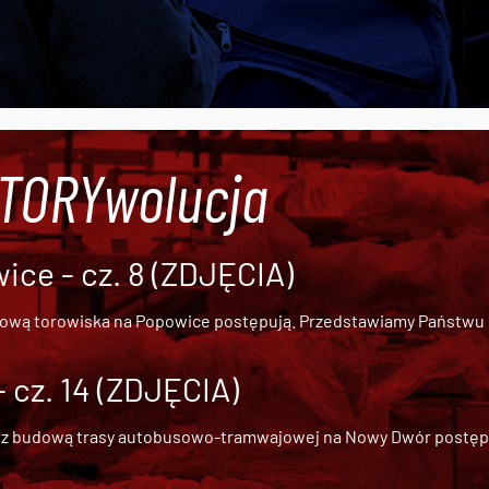
#TORYwolucja
ce - cz. 8 (ZDJĘCIA)
dową torowiska na Popowice
postępują. Przedstawiamy Państwu ob
cz. 14 (ZDJĘCIA)
 z
budową trasy autobusowo-tramwajowej na Nowy Dwór
postępu