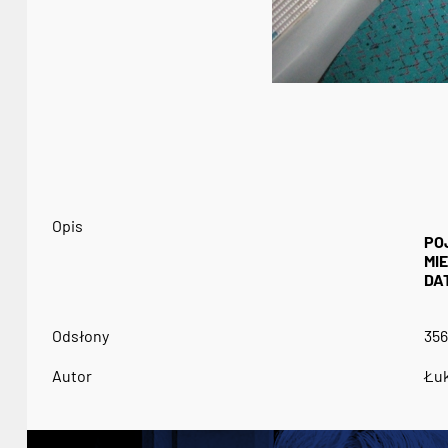
Opis
PO
MI
DA
Odsłony
356
Autor
Łuk