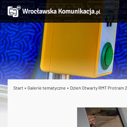
Start
»
Galerie tematyczne
»
Dzień Otwarty RMT Protram 