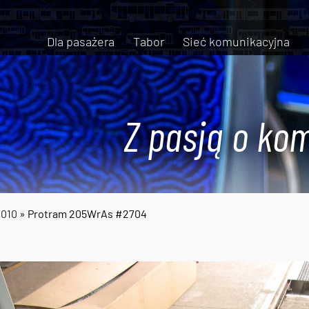
Dla pasażera
Tabor
Sieć komunikacyjna
Z pasją o kom
2010
» Protram 205WrAs #2704