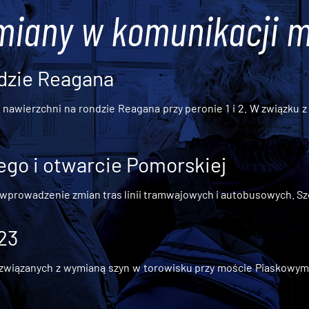
miany w komunikacji m
dzie Reagana
awierzchni na rondzie Reagana przy peronie 1 i 2. W związku z t
go i otwarcie Pomorskiej
 wprowadzenie zmian tras linii tramwajowych i autobusowych. Szc
 23
iązanych z wymianą szyn w torowisku przy moście Piaskowym, t