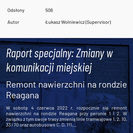
Odsłony
506
Autor
Łukasz Wolniewicz (Supervisor)
Raport specjalny: Zmiany w
komunikacji miejskiej
Remont nawierzchni na rondzie
Reagana
W sobotę 4 czerwca 2022 r. rozpocznie się remont
nawierzchni na rondzie Reagana przy peronie 1 i 2. W
związku z tym swoje trasy zmienią linie tramwajowe 1, 2, 10,
33 i 70 oraz autobusowe C, D, 111,...