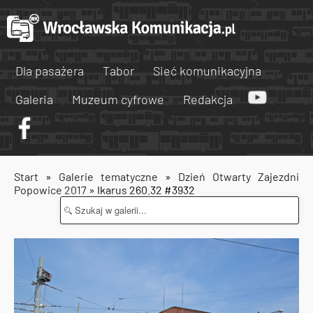
Dla pasażera
Tabor
Sieć komunikacyjna
Galeria
Muzeum cyfrowe
Redakcja
Start
»
Galerie tematyczne
»
Dzień Otwarty Zajezdni
Popowice 2017
» Ikarus 260.32 #3932