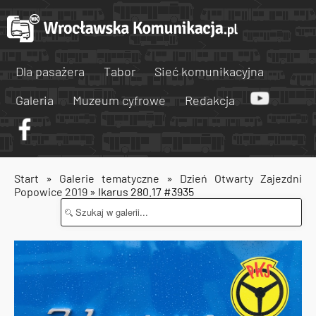
Dla pasażera
Tabor
Sieć komunikacyjna
Galeria
Muzeum cyfrowe
Redakcja
Start
»
Galerie tematyczne
»
Dzień Otwarty Zajezdni
Popowice 2019
» Ikarus 280.17 #3935