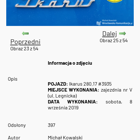
Dalej
Poprzedni
Obraz 25 z 54
Obraz 23 z 54
Informacja o zdjęciu
Opis
POJAZD:
Ikarus 280.17 #3935
MIEJSCE WYKONANIA:
zajezdnia nr V
(ul. Legnicka)
DATA WYKONANIA:
sobota, 8
września 2019
Odsłony
397
Autor
Michał Kowalski