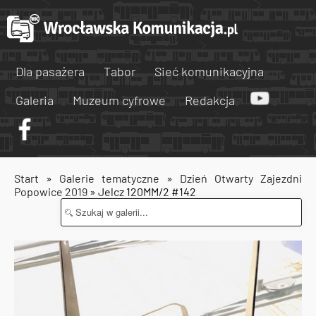
Dla pasażera
Tabor
Sieć komunikacyjna
Galeria
Muzeum cyfrowe
Redakcja
Start
»
Galerie tematyczne
»
Dzień Otwarty Zajezdni
Popowice 2019
» Jelcz 120MM/2 #142