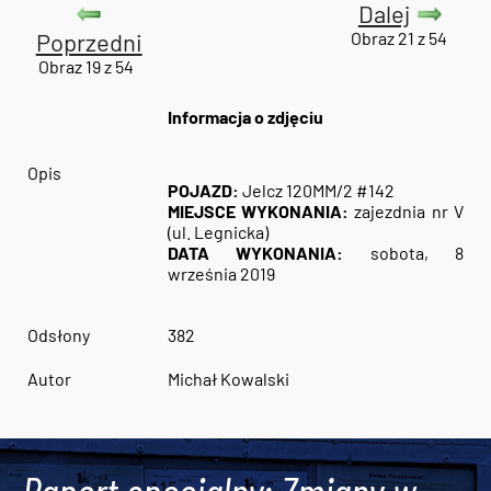
Dalej
Poprzedni
Obraz 21 z 54
Obraz 19 z 54
Informacja o zdjęciu
Opis
POJAZD:
Jelcz 120MM/2 #142
MIEJSCE WYKONANIA:
zajezdnia nr V
(ul. Legnicka)
DATA WYKONANIA:
sobota, 8
września 2019
Odsłony
382
Autor
Michał Kowalski