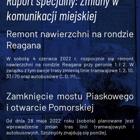
Raport specjalny: Zmiany w
komunikacji miejskiej
Remont nawierzchni na rondzie
Reagana
W sobotę 4 czerwca 2022 r. rozpocznie się remont
nawierzchni na rondzie Reagana przy peronie 1 i 2. W
związku z tym swoje trasy zmienią linie tramwajowe 1, 2, 10,
33 i 70 oraz autobusowe C, D, 111,...
Zamknięcie mostu Piaskowego
i otwarcie Pomorskiej
Od dnia 28 maja 2022 roku (sobota) planowane jest
wprowadzenie zmian tras linii tramwajowych i
autobusowych. Szczegóły znajdują się poniżej.