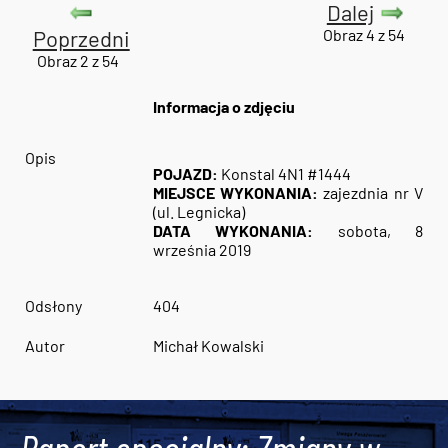
Dalej
Poprzedni
Obraz 4 z 54
Obraz 2 z 54
Informacja o zdjęciu
Opis
POJAZD:
Konstal 4N1 #1444
MIEJSCE WYKONANIA:
zajezdnia nr V
(ul. Legnicka)
DATA WYKONANIA:
sobota, 8
września 2019
Odsłony
404
Autor
Michał Kowalski