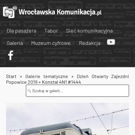
Dla pasażera
Tabor
Sieć komunikacyjna
Galeria
Muzeum cyfrowe
Redakcja
Start
»
Galerie tematyczne
»
Dzień Otwarty Zajezdni
Popowice 2019
» Konstal 4N1 #1444