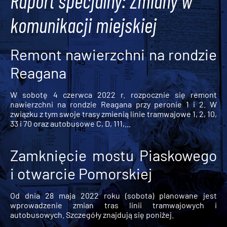
Raport specjalny: Zmiany w
komunikacji miejskiej
Remont nawierzchni na rondzie
Reagana
W sobotę 4 czerwca 2022 r. rozpocznie się remont
nawierzchni na rondzie Reagana przy peronie 1 i 2. W
związku z tym swoje trasy zmienią linie tramwajowe 1, 2, 10,
33 i 70 oraz autobusowe C, D, 111,...
Zamknięcie mostu Piaskowego
i otwarcie Pomorskiej
Od dnia 28 maja 2022 roku (sobota) planowane jest
wprowadzenie zmian tras linii tramwajowych i
autobusowych. Szczegóły znajdują się poniżej.