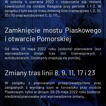
W sobotę 4 czerwca 2022 r. rozpocznie się remont
nawierzchni na rondzie Reagana przy peronie 1 i 2. W
związku z tym swoje trasy zmienią linie tramwajowe 1, 2, 10,
33 i 70 oraz autobusowe C, D, 111,...
Zamknięcie mostu Piaskowego
i otwarcie Pomorskiej
Od dnia 28 maja 2022 roku (sobota) planowane jest
wprowadzenie zmian tras linii tramwajowych i
autobusowych. Szczegóły znajdują się poniżej.
Zmiany tras linii 8, 9, 11, 17 i 23
W związku z planowanym przeprowadzeniem prac
związanych z wymianą szyn w torowisku przy moście
Piaskowym, tylko w dniach 28-29 maja 2022 roku (sobota-
niedziela) planowane jest wprowadzenie zmiany...