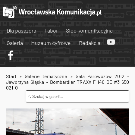
Dla pasażera
Tabor
Sieć komunikacyjna
Galeria
Muzeum cyfrowe
Redakcja
Start
»
Galerie tematyczne
»
Gala Parowozów 2012 -
Jaworzyna Śląska
» Bombardier TRAXX F 140 DE #3 650
021-0