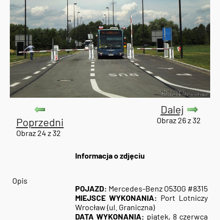
Dalej
Poprzedni
Obraz 26 z 32
Obraz 24 z 32
Informacja o zdjęciu
Opis
POJAZD:
Mercedes-Benz O530G #8315
MIEJSCE WYKONANIA:
Port Lotniczy
Wrocław (ul. Graniczna)
DATA WYKONANIA:
piątek, 8 czerwca