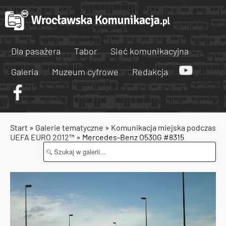
Dla pasażera
Tabor
Sieć komunikacyjna
Galeria
Muzeum cyfrowe
Redakcja
Start
»
Galerie tematyczne
»
Komunikacja miejska podczas
UEFA EURO 2012™
» Mercedes-Benz O530G #8315