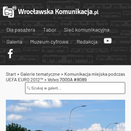
Dla pasażera
Tabor
Sieć komunikacyjna
Galeria
Muzeum cyfrowe
Redakcja
Start
»
Galerie tematyczne
»
Komunikacja miejska podczas
UEFA EURO 2012™
» Volvo 7000A #8089