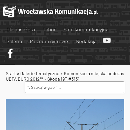
Dla pasażera
Tabor
Sieć komunikacyjna
Galeria
Muzeum cyfrowe
Redakcja
Start
»
Galerie tematyczne
»
Komunikacja miejska podczas
UEFA EURO 2012™
» Škoda 19T #3131