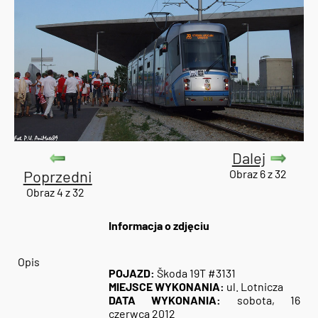
Dalej
Poprzedni
Obraz 6 z 32
Obraz 4 z 32
Informacja o zdjęciu
Opis
POJAZD:
Škoda 19T #3131
MIEJSCE WYKONANIA:
ul. Lotnicza
DATA WYKONANIA:
sobota, 16
czerwca 2012