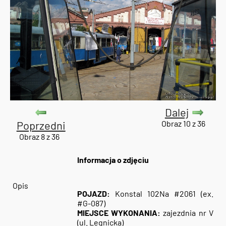
Dalej
Poprzedni
Obraz 10 z 36
Obraz 8 z 36
Informacja o zdjęciu
Opis
POJAZD:
Konstal 102Na #2061 (ex.
#G-087)
MIEJSCE WYKONANIA:
zajezdnia nr V
(ul. Legnicka)