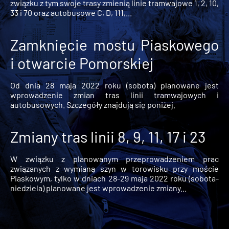
związku z tym swoje trasy zmienią linie tramwajowe 1, 2, 10,
33 i 70 oraz autobusowe C, D, 111,...
Zamknięcie mostu Piaskowego
i otwarcie Pomorskiej
Od dnia 28 maja 2022 roku (sobota) planowane jest
wprowadzenie zmian tras linii tramwajowych i
autobusowych. Szczegóły znajdują się poniżej.
Zmiany tras linii 8, 9, 11, 17 i 23
W związku z planowanym przeprowadzeniem prac
związanych z wymianą szyn w torowisku przy moście
Piaskowym, tylko w dniach 28-29 maja 2022 roku (sobota-
niedziela) planowane jest wprowadzenie zmiany...