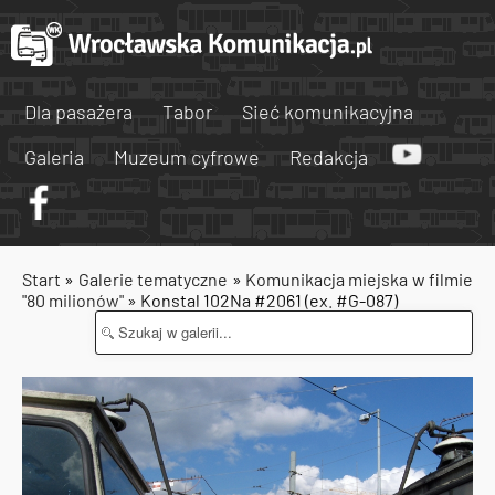
Dla pasażera
Tabor
Sieć komunikacyjna
Galeria
Muzeum cyfrowe
Redakcja
Start
»
Galerie tematyczne
»
Komunikacja miejska w filmie
"80 milionów"
» Konstal 102Na #2061 (ex. #G-087)