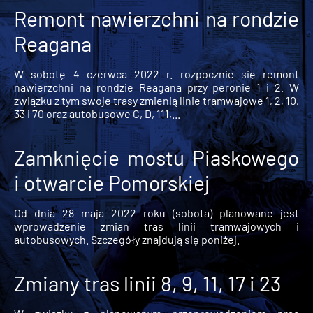
Remont nawierzchni na rondzie
Reagana
W sobotę 4 czerwca 2022 r. rozpocznie się remont
nawierzchni na rondzie Reagana przy peronie 1 i 2. W
związku z tym swoje trasy zmienią linie tramwajowe 1, 2, 10,
33 i 70 oraz autobusowe C, D, 111,...
Zamknięcie mostu Piaskowego
i otwarcie Pomorskiej
Od dnia 28 maja 2022 roku (sobota) planowane jest
wprowadzenie zmian tras linii tramwajowych i
autobusowych. Szczegóły znajdują się poniżej.
Zmiany tras linii 8, 9, 11, 17 i 23