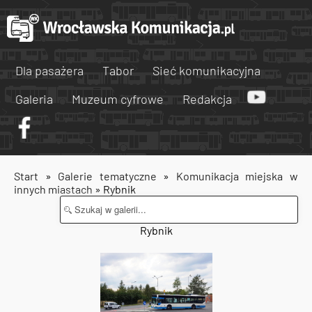
Dla pasażera
Tabor
Sieć komunikacyjna
Galeria
Muzeum cyfrowe
Redakcja
Start
»
Galerie tematyczne
»
Komunikacja miejska w
innych miastach
» Rybnik
Rybnik