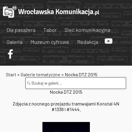
Dla pasażera
Tabor
Sieć komunikacyjna
Galeria
Muzeum cyfrowe
Redakcja
Start
»
Galerie tematyczne
» Nocka DTZ 2015
Nocka DTZ 2015
Zdjęcia z nocnego przejazdu tramwajami Konstal 4N
#1336 i #1444.