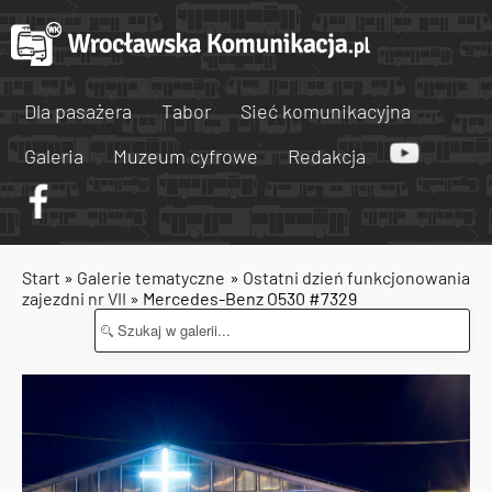
Dla pasażera
Tabor
Sieć komunikacyjna
Galeria
Muzeum cyfrowe
Redakcja
Start
»
Galerie tematyczne
»
Ostatni dzień funkcjonowania
zajezdni nr VII
» Mercedes-Benz O530 #7329