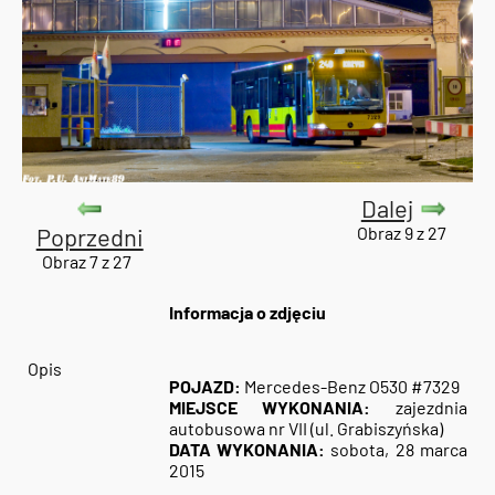
Dalej
Poprzedni
Obraz 9 z 27
Obraz 7 z 27
Informacja o zdjęciu
Opis
POJAZD:
Mercedes-Benz O530 #7329
MIEJSCE WYKONANIA:
zajezdnia
autobusowa nr VII (ul. Grabiszyńska)
DATA WYKONANIA:
sobota, 28 marca
2015