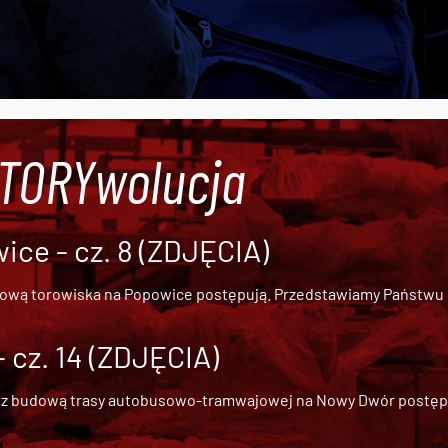
#TORYwolucja
ce - cz. 8 (ZDJĘCIA)
dową torowiska na Popowice
postępują. Przedstawiamy Państwu ob
cz. 14 (ZDJĘCIA)
 z
budową trasy autobusowo-tramwajowej na Nowy Dwór
postępu