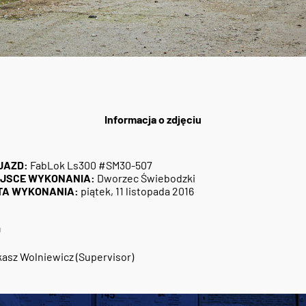
Informacja o zdjęciu
JAZD:
FabLok Ls300 #SM30-507
EJSCE WYKONANIA:
Dworzec Świebodzki
TA WYKONANIA:
piątek, 11 listopada 2016
9
asz Wolniewicz (Supervisor)