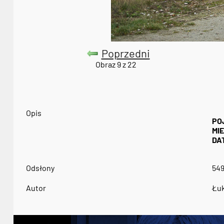
Poprzedni
Obraz 9 z 22
Opis
PO
MI
DA
Odsłony
54
Autor
Łuk