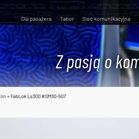
Dla pasażera
Tabor
Sieć komunikacyjna
Z pasją o kom
kim
» FabLok Ls300 #SM30-507