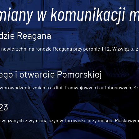
miany w komunikacji m
dzie Reagana
awierzchni na rondzie Reagana przy peronie 1 i 2. W związku z t
go i otwarcie Pomorskiej
 wprowadzenie zmian tras linii tramwajowych i autobusowych. Szc
 23
iązanych z wymianą szyn w torowisku przy moście Piaskowym, t