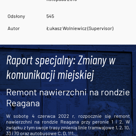
Odsłony
545
Autor
Łukasz Wolniewicz (Supervisor)
Raport specjalny: Zmiany w
komunikacji miejskiej
Remont nawierzchni na rondzie
Reagana
W sobotę 4 czerwca 2022 r. rozpocznie się remont
nawierzchni na rondzie Reagana przy peronie 1 i 2. W
związku z tym swoje trasy zmienią linie tramwajowe 1, 2, 10,
33 i 70 oraz autobusowe C, D, 111,...