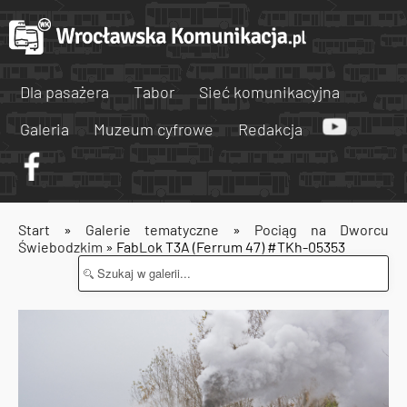
Dla pasażera
Tabor
Sieć komunikacyjna
Galeria
Muzeum cyfrowe
Redakcja
Start
»
Galerie tematyczne
»
Pociąg na Dworcu
Świebodzkim
» FabLok T3A (Ferrum 47) #TKh-05353