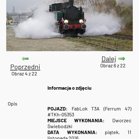
Dalej
Poprzedni
Obraz 6 z 22
Obraz 4 z 22
Informacja o zdjęciu
Opis
POJAZD:
FabLok T3A (Ferrum 47)
#TKh-05353
MIEJSCE WYKONANIA:
Dworzec
Świebodzki
DATA WYKONANIA:
piątek, 11
listopada 2016