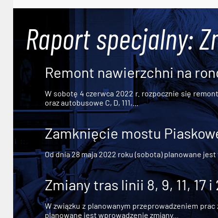
Raport specjalny: Z
Remont nawierzchni na ron
W sobotę 4 czerwca 2022 r. rozpocznie się remont n
oraz autobusowe C, D, 111,...
Zamknięcie mostu Piaskowe
Od dnia 28 maja 2022 roku (sobota) planowane jest
Zmiany tras linii 8, 9, 11, 17 i
W związku z planowanym przeprowadzeniem prac zw
planowane jest wprowadzenie zmiany...