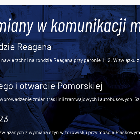
miany w komunikacji m
dzie Reagana
awierzchni na rondzie Reagana przy peronie 1 i 2. W związku z t
go i otwarcie Pomorskiej
 wprowadzenie zmian tras linii tramwajowych i autobusowych. Szc
 23
iązanych z wymianą szyn w torowisku przy moście Piaskowym, t