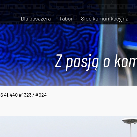
Dla pasażera
Tabor
Sieć komunikacyjna
Z pasją o kom
S 41.440 #1323 / #024