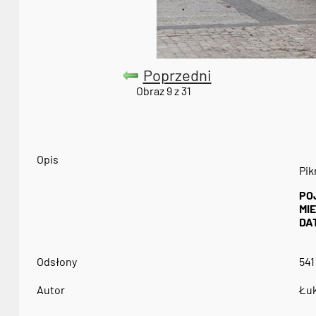
Poprzedni
Obraz 9 z 31
Opis
Pik
PO
MI
DA
Odsłony
541
Autor
Łuk