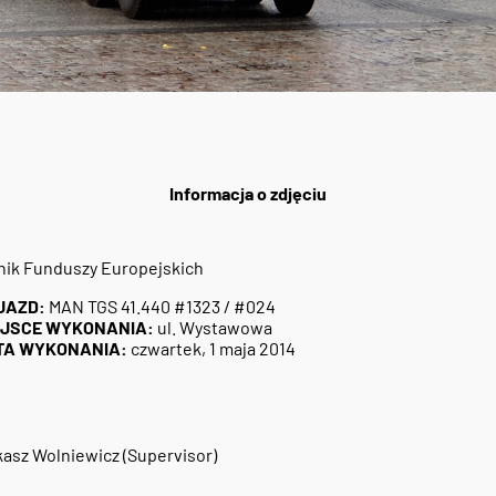
Informacja o zdjęciu
nik Funduszy Europejskich
JAZD:
MAN TGS 41.440 #1323 / #024
EJSCE WYKONANIA:
ul. Wystawowa
TA WYKONANIA:
czwartek, 1 maja 2014
asz Wolniewicz (Supervisor)