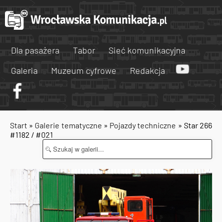
Dla pasażera
Tabor
Sieć komunikacyjna
Galeria
Muzeum cyfrowe
Redakcja
Start
»
Galerie tematyczne
»
Pojazdy techniczne
» Star 266
#1182 / #021