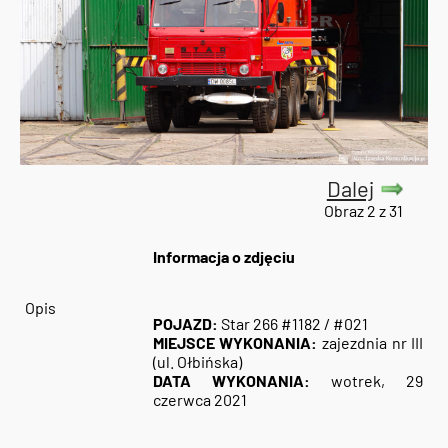
Dalej
Obraz 2 z 31
Informacja o zdjęciu
Opis
POJAZD:
Star 266 #1182 / #021
MIEJSCE WYKONANIA:
zajezdnia nr III
(ul. Ołbińska)
DATA WYKONANIA:
wotrek, 29
czerwca 2021