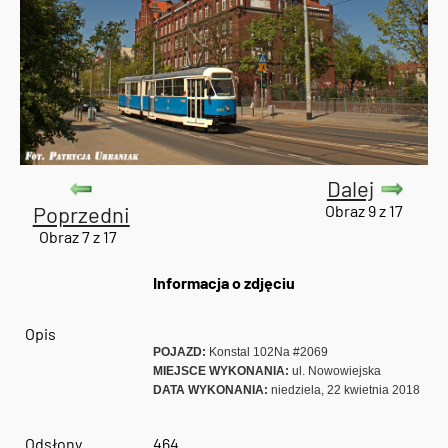
Dalej
Poprzedni
Obraz 9 z 17
Obraz 7 z 17
Informacja o zdjęciu
Opis
POJAZD:
Konstal 102Na #2069
MIEJSCE WYKONANIA:
ul. Nowowiejska
DATA WYKONANIA:
niedziela, 22 kwietnia 2018
Odsłony
464