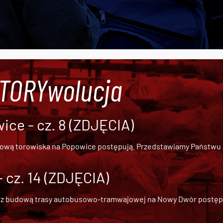
#TORYwolucja
ce - cz. 8 (ZDJĘCIA)
dową torowiska na Popowice
postępują. Przedstawiamy Państwu ob
cz. 14 (ZDJĘCIA)
 z
budową trasy autobusowo-tramwajowej na Nowy Dwór
postępu