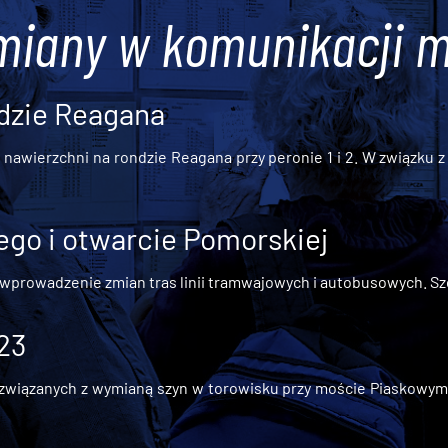
miany w komunikacji m
dzie Reagana
awierzchni na rondzie Reagana przy peronie 1 i 2. W związku z t
go i otwarcie Pomorskiej
 wprowadzenie zmian tras linii tramwajowych i autobusowych. Szc
 23
iązanych z wymianą szyn w torowisku przy moście Piaskowym, t