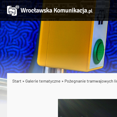
Start
»
Galerie tematyczne
»
Pożegnanie tramwajowych li