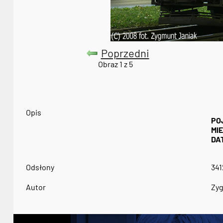
Poprzedni
Obraz 1 z 5
Opis
PO
MI
DA
Odsłony
341
Autor
Zyg