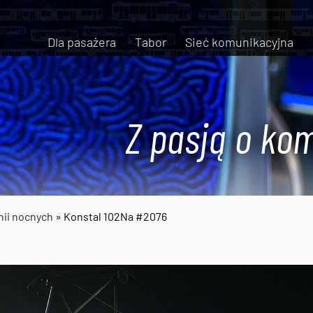
Dla pasażera
Tabor
Sieć komunikacyjna
Z pasją o kom
nii nocnych
» Konstal 102Na #2076