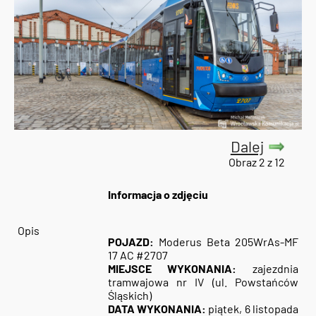
Dalej
Obraz 2 z 12
Informacja o zdjęciu
Opis
POJAZD:
Moderus Beta 205WrAs-MF
17 AC #2707
MIEJSCE WYKONANIA:
zajezdnia
tramwajowa nr IV (ul. Powstańców
Śląskich)
DATA WYKONANIA:
piątek, 6 listopada