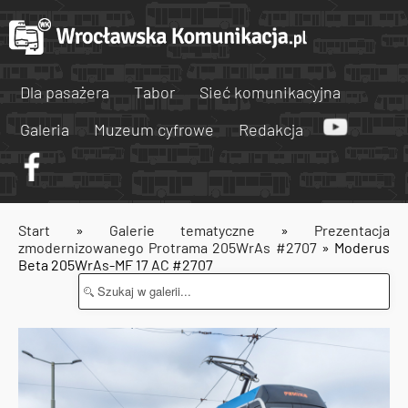
Dla pasażera
Tabor
Sieć komunikacyjna
Galeria
Muzeum cyfrowe
Redakcja
Start
»
Galerie tematyczne
»
Prezentacja
zmodernizowanego Protrama 205WrAs #2707
» Moderus
Beta 205WrAs-MF 17 AC #2707