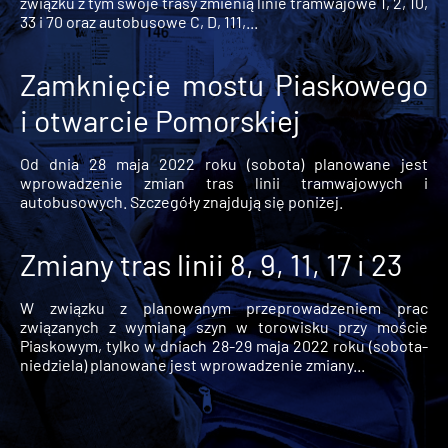
związku z tym swoje trasy zmienią linie tramwajowe 1, 2, 10,
33 i 70 oraz autobusowe C, D, 111,...
Zamknięcie mostu Piaskowego
i otwarcie Pomorskiej
Od dnia 28 maja 2022 roku (sobota) planowane jest
wprowadzenie zmian tras linii tramwajowych i
autobusowych. Szczegóły znajdują się poniżej.
Zmiany tras linii 8, 9, 11, 17 i 23
W związku z planowanym przeprowadzeniem prac
związanych z wymianą szyn w torowisku przy moście
Piaskowym, tylko w dniach 28-29 maja 2022 roku (sobota-
niedziela) planowane jest wprowadzenie zmiany...