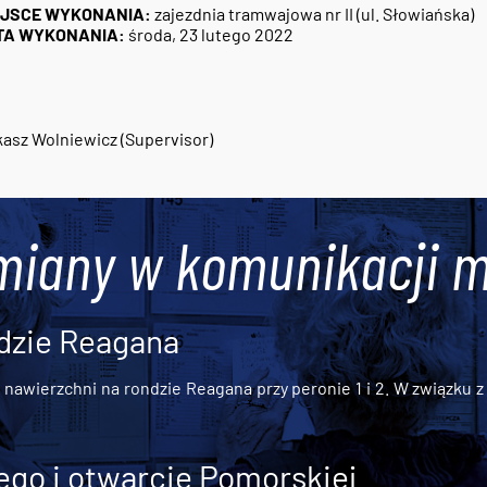
EJSCE WYKONANIA:
zajezdnia tramwajowa nr II (ul. Słowiańska)
TA WYKONANIA:
środa, 23 lutego 2022
2
asz Wolniewicz (Supervisor)
miany w komunikacji m
dzie Reagana
awierzchni na rondzie Reagana przy peronie 1 i 2. W związku z t
go i otwarcie Pomorskiej