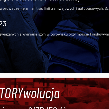
 wprowadzenie zmian tras linii tramwajowych i autobusowych. Szc
 23
iązanych z wymianą szyn w torowisku przy moście Piaskowym, t
#TORYwolucja