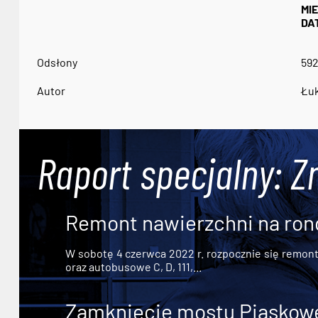
MI
DA
Odsłony
59
Autor
Łuk
Raport specjalny: Z
Remont nawierzchni na ron
W sobotę 4 czerwca 2022 r. rozpocznie się remont n
oraz autobusowe C, D, 111,...
Zamknięcie mostu Piaskowe