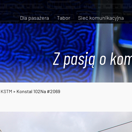
Dla pasażera
Tabor
Sieć komunikacyjna
Z pasją o kom
a KSTM
» Konstal 102Na #2069