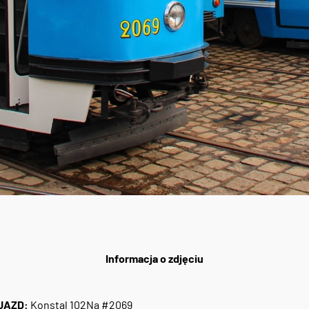
Informacja o zdjęciu
JAZD:
Konstal 102Na #2069