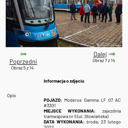
Dalej
Poprzedni
Obraz 7 z 14
Obraz 5 z 14
Informacja o zdjęciu
Opis
POJAZD:
Moderus Gamma LF 07 AC
#3301
MIEJSCE WYKONANIA:
zajezdnia
tramwajowa nr II (ul. Słowiańska)
DATA WYKONANIA:
środa, 23 lutego
2022