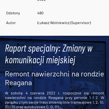
Odsłony
480
Autor
Łukasz Wolniewicz (Supervisor)
Raport specjalny: Zmiany w
komunikacji miejskiej
Remont nawierzchni na rondzie
Reagana
W sobotę 4 czerwca 2022 r. rozpocznie się remont
nawierzchni na rondzie Reagana przy peronie 1 i 2. W
związku z tym swoje trasy zmienią linie tramwajowe 1, 2, 10,
33 i 70 oraz autobusowe C, D, 111,...