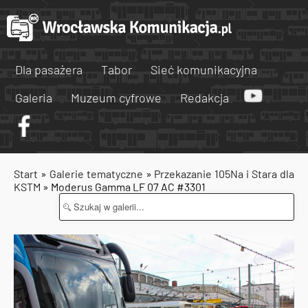
Dla pasażera
Tabor
Sieć komunikacyjna
Galeria
Muzeum cyfrowe
Redakcja
Start
»
Galerie tematyczne
»
Przekazanie 105Na i Stara dla
KSTM
» Moderus Gamma LF 07 AC #3301