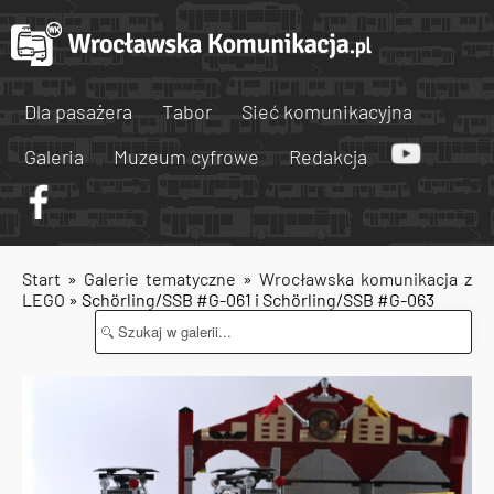
Dla pasażera
Tabor
Sieć komunikacyjna
Galeria
Muzeum cyfrowe
Redakcja
Start
»
Galerie tematyczne
»
Wrocławska komunikacja z
LEGO
» Schörling/SSB #G-061 i Schörling/SSB #G-063