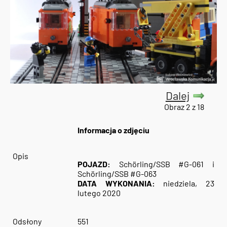
Dalej
Obraz 2 z 18
Informacja o zdjęciu
Opis
POJAZD:
Schörling/SSB #G-061 i
Schörling/SSB #G-063
DATA WYKONANIA:
niedziela, 23
lutego 2020
Odsłony
551